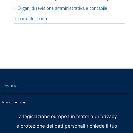
Organi di revisione amministrativa e contabile
Corte dei Conti
Privacy
Sede legale:
© 2026 TEF
via Morpurgo, 4 - 33100 Udine
S.c.r.l.
Sede secondaria:
La legislazione europea in materia di privacy
corso Vittorio Emanuele II, 56 - 33170 Pordenone
e protezione dei dati personali richiede il tuo